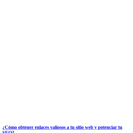
¿Cómo obtener enlaces valiosos a tu sitio web y potenciar tu
SEO?