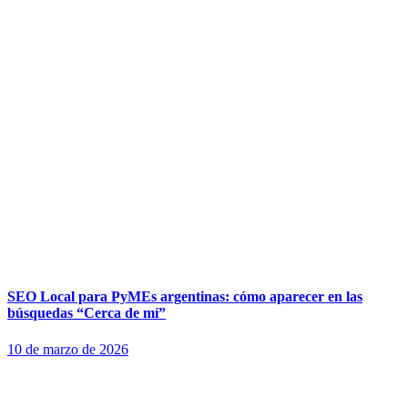
SEO Local para PyMEs argentinas: cómo aparecer en las
búsquedas “Cerca de mí”
10 de marzo de 2026