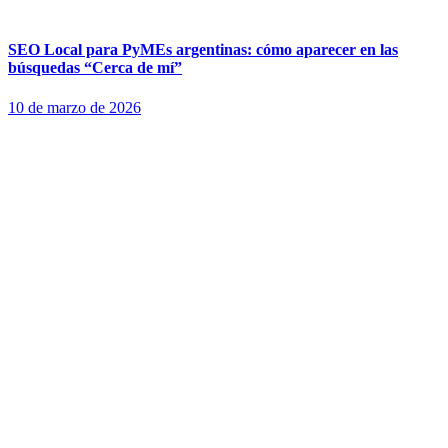
SEO Local para PyMEs argentinas: cómo aparecer en las
búsquedas “Cerca de mí”
10 de marzo de 2026