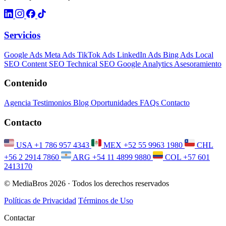
Servicios
Google Ads
Meta Ads
TikTok Ads
LinkedIn Ads
Bing Ads
Local
SEO
Content SEO
Technical SEO
Google Analytics
Asesoramiento
Contenido
Agencia
Testimonios
Blog
Oportunidades
FAQs
Contacto
Contacto
USA
+1 786 957 4343
MEX
+52 55 9963 1980
CHL
+56 2 2914 7860
ARG
+54 11 4899 9880
COL
+57 601
2413170
© MediaBros 2026
· Todos los derechos reservados
Políticas de Privacidad
Términos de Uso
Contactar