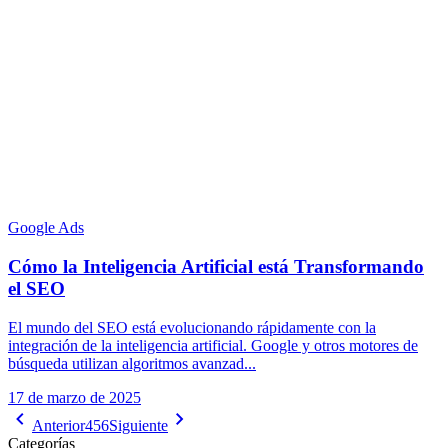
Google Ads
Cómo la Inteligencia Artificial está Transformando
el SEO
El mundo del SEO está evolucionando rápidamente con la
integración de la inteligencia artificial. Google y otros motores de
búsqueda utilizan algoritmos avanzad...
17 de marzo de 2025
Anterior
4
5
6
Siguiente
Categorías