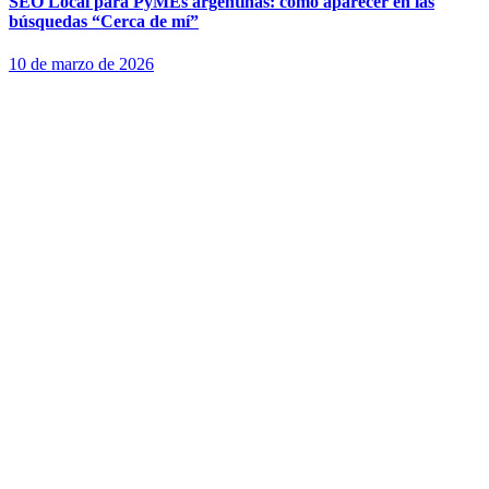
SEO Local para PyMEs argentinas: cómo aparecer en las
búsquedas “Cerca de mí”
10 de marzo de 2026