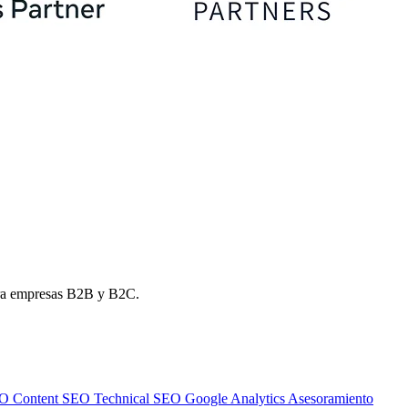
para empresas B2B y B2C.
EO
Content SEO
Technical SEO
Google Analytics
Asesoramiento