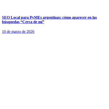
SEO Local para PyMEs argentinas: cómo aparecer en las
búsquedas “Cerca de mí”
10 de marzo de 2026